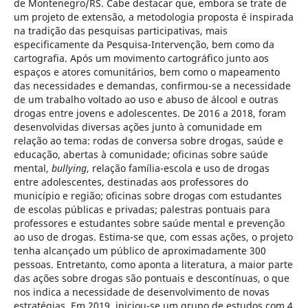
de Montenegro/RS. Cabe destacar que, embora se trate de
um projeto de extensão, a metodologia proposta é inspirada
na tradição das pesquisas participativas, mais
especificamente da Pesquisa-Intervenção, bem como da
cartografia. Após um movimento cartográfico junto aos
espaços e atores comunitários, bem como o mapeamento
das necessidades e demandas, confirmou-se a necessidade
de um trabalho voltado ao uso e abuso de álcool e outras
drogas entre jovens e adolescentes. De 2016 a 2018, foram
desenvolvidas diversas ações junto à comunidade em
relação ao tema: rodas de conversa sobre drogas, saúde e
educação, abertas à comunidade; oficinas sobre saúde
mental,
bullying
, relação família-escola e uso de drogas
entre adolescentes, destinadas aos professores do
município e região; oficinas sobre drogas com estudantes
de escolas públicas e privadas; palestras pontuais para
professores e estudantes sobre saúde mental e prevenção
ao uso de drogas. Estima-se que, com essas ações, o projeto
tenha alcançado um público de aproximadamente 300
pessoas. Entretanto, como aponta a literatura, a maior parte
das ações sobre drogas são pontuais e descontínuas, o que
nos indica a necessidade de desenvolvimento de novas
estratégias. Em 2019, iniciou-se um grupo de estudos com 4