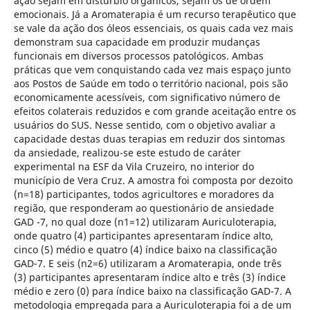
ação sejam em distúrbio orgânicos, sejam os de ordem
emocionais. Já a Aromaterapia é um recurso terapêutico que
se vale da ação dos óleos essenciais, os quais cada vez mais
demonstram sua capacidade em produzir mudanças
funcionais em diversos processos patológicos. Ambas
práticas que vem conquistando cada vez mais espaço junto
aos Postos de Saúde em todo o território nacional, pois são
economicamente acessíveis, com significativo número de
efeitos colaterais reduzidos e com grande aceitação entre os
usuários do SUS. Nesse sentido, com o objetivo avaliar a
capacidade destas duas terapias em reduzir dos sintomas
da ansiedade, realizou-se este estudo de caráter
experimental na ESF da Vila Cruzeiro, no interior do
município de Vera Cruz. A amostra foi composta por dezoito
(n=18) participantes, todos agricultores e moradores da
região, que responderam ao questionário de ansiedade
GAD -7, no qual doze (n1=12) utilizaram Auriculoterapia,
onde quatro (4) participantes apresentaram índice alto,
cinco (5) médio e quatro (4) índice baixo na classificação
GAD-7. E seis (n2=6) utilizaram a Aromaterapia, onde três
(3) participantes apresentaram índice alto e três (3) índice
médio e zero (0) para índice baixo na classificação GAD-7. A
metodologia empregada para a Auriculoterapia foi a de um