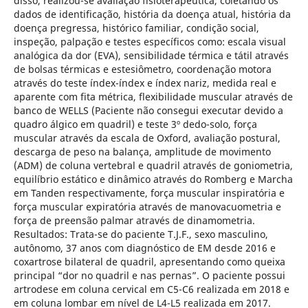
disso, realizou-se avaliação fisioterapêutica, coletando os
dados de identificação, história da doença atual, história da
doença pregressa, histórico familiar, condição social,
inspeção, palpação e testes específicos como: escala visual
analógica da dor (EVA), sensibilidade térmica e tátil através
de bolsas térmicas e estesiômetro, coordenação motora
através do teste índex-índex e índex nariz, medida real e
aparente com fita métrica, flexibilidade muscular através de
banco de WELLS (Paciente não consegui executar devido a
quadro álgico em quadril) e teste 3º dedo-solo, força
muscular através da escala de Oxford, avaliação postural,
descarga de peso na balança, amplitude de movimento
(ADM) de coluna vertebral e quadril através de goniometria,
equilíbrio estático e dinâmico através do Romberg e Marcha
em Tanden respectivamente, força muscular inspiratória e
força muscular expiratória através de manovacuometria e
força de preensão palmar através de dinamometria.
Resultados: Trata-se do paciente T.J.F., sexo masculino,
autônomo, 37 anos com diagnóstico de EM desde 2016 e
coxartrose bilateral de quadril, apresentando como queixa
principal “dor no quadril e nas pernas”. O paciente possui
artrodese em coluna cervical em C5-C6 realizada em 2018 e
em coluna lombar em nível de L4-L5 realizada em 2017.