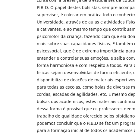
conta com a presença de 6 estudantes de Educaç
PIBID. O papel destes bolsistas, sempre acomp
supervisor, é colocar em prática todo o conheci
Universidade, através de aulas e atividades fís
e cativantes, e ao mesmo tempo que contribua
psicomotor da criança, fazendo com que ela do
mais sobre suas capacidades físicas. E também
psicossocial, que é de extrema importância par
entender e controlar suas emoções, e saiba con
forma harmoniosa e com respeito a todos. Para 
físicas sejam desenvolvidas de forma eficiente,
disponibiliza de doações de materiais esportivo
para todas as escolas, como bolas de diversas m
cordas, escadas de agilidades, etc. E mesmo de
bolsas dos acadêmicos, estes materiais continu
dessa forma é possível que os professores dee
trabalho de qualidade oferecido pelos pibidianos
podemos concluir que o PIBID se faz um progra
para a formação inicial de todos os acadêmicos d