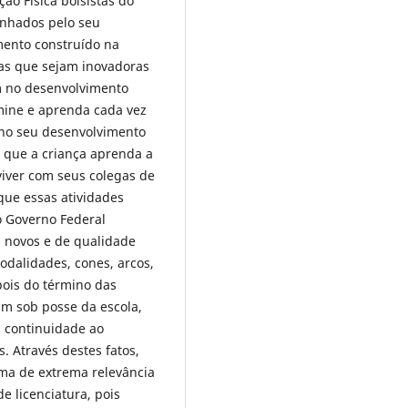
ão Física bolsistas do
anhados pelo seu
mento construído na
icas que sejam inovadoras
m no desenvolvimento
mine e aprenda cada vez
 no seu desenvolvimento
a que a criança aprenda a
viver com seus colegas de
que essas atividades
 o Governo Federal
s novos e de qualidade
odalidades, cones, arcos,
pois do término das
am sob posse da escola,
m continuidade ao
. Através destes fatos,
ma de extrema relevância
e licenciatura, pois