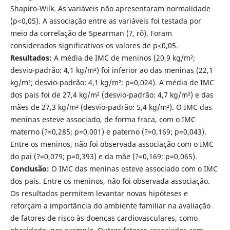
Shapiro-Wilk. As variáveis não apresentaram normalidade
(p<0,05). A associação entre as variáveis foi testada por
meio da correlação de Spearman (?, rô). Foram
considerados significativos os valores de p<0,05.
Resultados:
A média de IMC de meninos (20,9 kg/m²;
desvio-padrão: 4,1 kg/m²) foi inferior ao das meninas (22,1
kg/m²; desvio-padrão: 4,1 kg/m²; p=0,024). A média de IMC
dos pais foi de 27,4 kg/m² (desvio-padrão: 4,7 kg/m²) e das
mães de 27,3 kg/m² (desvio-padrão: 5,4 kg/m²). O IMC das
meninas esteve associado, de forma fraca, com o IMC
materno (?=0,285; p=0,001) e paterno (?=0,169; p=0,043).
Entre os meninos, não foi observada associação com o IMC
do pai (?=0,079; p=0,393) e da mãe (?=0,169; p=0,065).
Conclusão:
O IMC das meninas esteve associado com o IMC
dos pais. Entre os meninos, não foi observada associação.
Os resultados permitem levantar novas hipóteses e
reforçam a importância do ambiente familiar na avaliação
de fatores de risco às doenças cardiovasculares, como