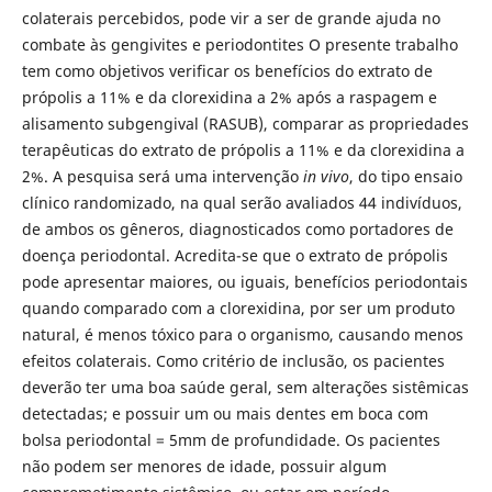
colaterais percebidos, pode vir a ser de grande ajuda no
combate às gengivites e periodontites O presente trabalho
tem como objetivos verificar os benefícios do extrato de
própolis a 11% e da clorexidina a 2% após a raspagem e
alisamento subgengival (RASUB), comparar as propriedades
terapêuticas do extrato de própolis a 11% e da clorexidina a
2%. A pesquisa será uma intervenção
in vivo
, do tipo ensaio
clínico randomizado, na qual serão avaliados 44 indivíduos,
de ambos os gêneros, diagnosticados como portadores de
doença periodontal. Acredita-se que o extrato de própolis
pode apresentar maiores, ou iguais, benefícios periodontais
quando comparado com a clorexidina, por ser um produto
natural, é menos tóxico para o organismo, causando menos
efeitos colaterais. Como critério de inclusão, os pacientes
deverão ter uma boa saúde geral, sem alterações sistêmicas
detectadas; e possuir um ou mais dentes em boca com
bolsa periodontal = 5mm de profundidade. Os pacientes
não podem ser menores de idade, possuir algum