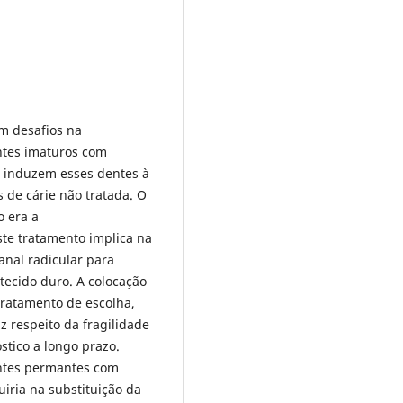
m desafios na
ntes imaturos com
e induzem esses dentes à
 de cárie não tratada. O
o era a
este tratamento implica na
canal radicular para
tecido duro. A colocação
ratamento de escolha,
 respeito da fragilidade
stico a longo prazo.
entes permantes com
uiria na substituição da