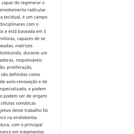
 capaz de regenerar o
senvolvimento radicular.
ia tecidual, é um campo
disciplinares com o
dos e está baseada em 3
enitoras, capazes de se
meadas; matrizes
substituindo, durante um
zadoras, responsáveis
o, proliferação,
o são definidas como
 de auto-renovação e de
especializado, e podem
nco podem ser de origem
 células somáticas
jetivo deste trabalho foi
onco na endodontia.
atura, com o principal
-tronco em tratamentos