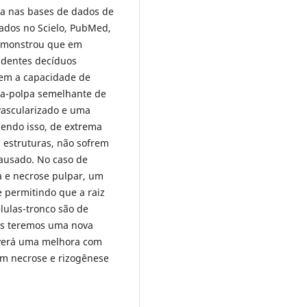
ada nas bases de dados de
ados no Scielo, PubMed,
demonstrou que em
e dentes decíduos
uem a capacidade de
na-polpa semelhante de
vascularizado e uma
endo isso, de extrema
s estruturas, não sofrem
ausado. No caso de
 e necrose pulpar, um
e permitindo que a raiz
lulas-tronco são de
is teremos uma nova
averá uma melhora com
m necrose e rizogênese