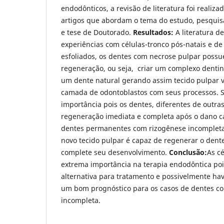
endodônticos, a revisão de literatura foi realiz
artigos que abordam o tema do estudo, pesquis
e tese de Doutorado.
Resultados:
A literatura 
experiências com células-tronco pós-natais e d
esfoliados, os dentes com necrose pulpar poss
regeneração, ou seja, criar um complexo denti
um dente natural gerando assim tecido pulpar 
camada de odontoblastos com seus processos. S
importância pois os dentes, diferentes de outra
regeneração imediata e completa após o dano c
dentes permanentes com rizogênese incompleta
novo tecido pulpar é capaz de regenerar o dent
complete seu desenvolvimento.
Conclusão:
As cé
extrema importância na terapia endodôntica po
alternativa para tratamento e possivelmente h
um bom prognóstico para os casos de dentes co
incompleta.