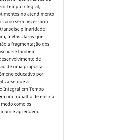
 em Tempo Integral,
estimentos no atendimento
m como será necessário
transdisciplinaridade
sim, metas claras que
não a fragmentação dos
buscou-se também
 desenvolvimento de
ação de uma proposta
enômeno educativo por
atiza-se que a
ão Integral em Tempo
em um trabalho de ensino
o modo como os
sinam e aprendem.