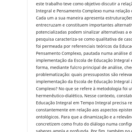
este trabalho teve como objetivo discutir a rela
Integral e Pensamento Complexo numa relação d
Cada um a sua maneira apresenta estruturações
entrecruzam e constituem importantes alternati
potencializadas podem sinalizar alternativas a 
pesquisa caracteriza-se como qualitativa de ca
foi permeada por referenciais teóricos da Educa
Pensamento Complexo, pautada numa análise da 
implementação da Escola de Educação Integral 
forma, mediante fulcro principal de análise, ch
problematização: quais pressupostos são relevan
implementação da Escola de Educação Integral 
Complexo? No que se refere à metodologia foi u
hermenêutico-dialético
.
Nesse contexto, constat
Educação Integral em Tempo Integral precisa r
constantemente em relação aos aspectos episte
ontológicos. Para que a dinamização e a relevânc
concretizem como fruto do diálogo numa config
saberes ampla e profunda. Por fim, também no d