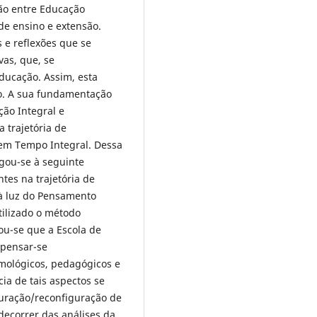
ção entre Educação
e ensino e extensão.
 e reflexões que se
vas, que, se
educação. Assim, esta
so. A sua fundamentação
ção Integral e
trajetória de
em Tempo Integral. Dessa
egou-se à seguinte
tes na trajetória de
à luz do Pensamento
tilizado o método
ou-se que a Escola de
epensar-se
mológicos, pedagógicos e
ia de tais aspectos se
uração/reconfiguração de
ecorrer das análises da