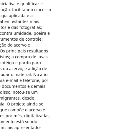
iciativa é qualificar e
ção, facilitando o acesso
ogia aplicada é a
al em estantes mais
tos e das fotografias;
contra umidade, poeira e
trumentos de controle;
ação do acervo e
Os principais resultados
stas; a compra de luvas,
manteiga e pardo para
s do acervo; e adição de
odar o material. No ano
ia e-mail e telefone, por
de documentos e demais
 disso, notou-se um
imigrantes, desde
ia. O projeto ainda se
 que compõe o acervo e
s por mês, digitalizadas,
momento está sendo
iniciais apresentados