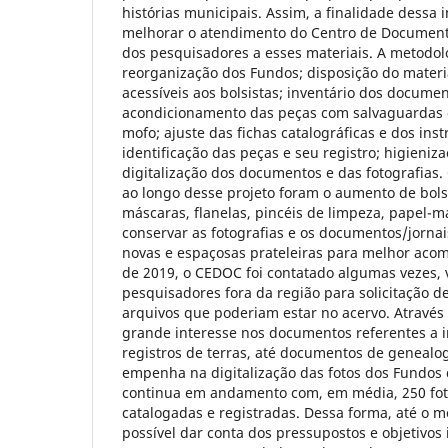
histórias municipais. Assim, a finalidade dessa in
melhorar o atendimento do Centro de Documenta
dos pesquisadores a esses materiais. A metodol
reorganização dos Fundos; disposição do materi
acessíveis aos bolsistas; inventário dos documen
acondicionamento das peças com salvaguardas 
mofo; ajuste das fichas catalográficas e dos ins
identificação das peças e seu registro; higieniz
digitalização dos documentos e das fotografias. 
ao longo desse projeto foram o aumento de bolsi
máscaras, flanelas, pincéis de limpeza, papel-
conservar as fotografias e os documentos/jornai
novas e espaçosas prateleiras para melhor acom
de 2019, o CEDOC foi contatado algumas vezes, v
pesquisadores fora da região para solicitação 
arquivos que poderiam estar no acervo. Através
grande interesse nos documentos referentes a 
registros de terras, até documentos de genealog
empenha na digitalização das fotos dos Fundos
continua em andamento com, em média, 250 foto
catalogadas e registradas. Dessa forma, até o 
possível dar conta dos pressupostos e objetivos 