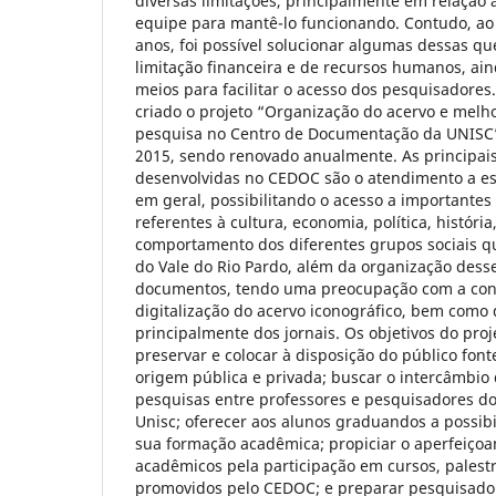
diversas limitações, principalmente em relação a
equipe para mantê-lo funcionando. Contudo, ao
anos, foi possível solucionar algumas dessas qu
limitação financeira e de recursos humanos, ai
meios para facilitar o acesso dos pesquisadores. 
criado o projeto “Organização do acervo e melh
pesquisa no Centro de Documentação da UNISC”
2015, sendo renovado anualmente. As principais
desenvolvidas no CEDOC são o atendimento a esp
em geral, possibilitando o acesso a importante
referentes à cultura, economia, política, históri
comportamento dos diferentes grupos sociais 
do Vale do Rio Pardo, além da organização dess
documentos, tendo uma preocupação com a cons
digitalização do acervo iconográfico, bem como 
principalmente dos jornais. Os objetivos do proje
preservar e colocar à disposição do público fon
origem pública e privada; buscar o intercâmbio
pesquisas entre professores e pesquisadores d
Unisc; oferecer aos alunos graduandos a possib
sua formação acadêmica; propiciar o aperfeiço
acadêmicos pela participação em cursos, palestr
promovidos pelo CEDOC; e preparar pesquisador