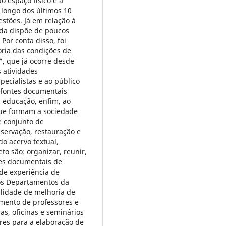
o espaço físico e à
 longo dos últimos 10
estões. Já em relação à
nda dispõe de poucos
Por conta disso, foi
oria das condições de
, que já ocorre desde
 atividades
ecialistas e ao público
s fontes documentais
a, educação, enfim, ao
que formam a sociedade
e conjunto de
ervação, restauração e
do acervo textual,
to são: organizar, reunir,
tes documentais de
 de experiência de
os Departamentos da
ilidade de melhoria de
amento de professores e
as, oficinas e seminários
es para a elaboração de