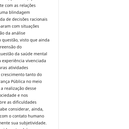
te com as relações
e uma blindagem
da de decisões racionais
eparam com situações
ão da análise
m questão, visto que ainda
preensão do
questão da saúde mental
a experiência vivenciada
uras atividades
 crescimento tanto do
ança Pública no meio
 a realização desse
ociedade e nos
re as dificuldades
abe considerar, ainda,
e com o contato humano
mente sua subjetividade.