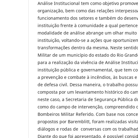
Análise Institucional tem como objetivo promo
organização, bem como das relações interpessoa
funcionamento dos setores e também do desenv
instituição frente à comunidade a qual pertence
modalidade de análise abrange um olhar muito 
instituição, voltando-se a ações que oportuniz
transformações dentro da mesma. Neste sentid
Militar de um município do estado do Rio Grande
para a realização da vivência de Análise Institu
instituição pública e governamental, que tem c
a prevenção e combate à incêndios, às buscas e
de defesa civil. Dessa maneira, o trabalho pos
composta por um levantamento histórico do cam
neste caso, a Secretaria de Segurança Pública 
como do campo de intervenção, compreendido 
Bombeiros Militar Referido. Com base nos conce
propostos por Baremblitt, foram realizadas visi
diálogos e rodas de conversas com os trabalhado
Diante do que foi apresentado, é possível consi