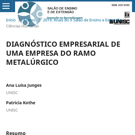
Início
/
Acervo
/
2019: Anais do X Salão de Ensino e Extensão
/
Ciências Humanas
DIAGNÓSTICO EMPRESARIAL DE
UMA EMPRESA DO RAMO
METALÚRGICO
Ana Luísa Junges
UNISC
Patricia Kothe
UNISC
Resumo