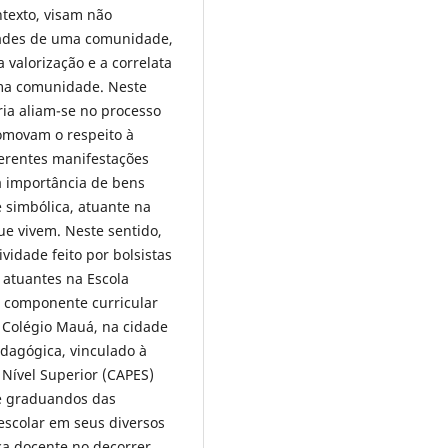
ntexto, visam não
dades de uma comunidade,
valorização e a correlata
uma comunidade. Neste
ria aliam-se no processo
omovam o respeito à
iferentes manifestações
 a importância de bens
 simbólica, atuante na
que vivem. Neste sentido,
ividade feito por bolsistas
 atuantes na Escola
o componente curricular
 Colégio Mauá, na cidade
dagógica, vinculado à
Nível Superior (CAPES)
de graduandos das
escolar em seus diversos
ca docente no decorrer