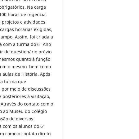
obrigatórios. Na carga
00 horas de regência,
 projetos e atividades
argas horárias exigidas,
campo. Assim, foi criada a
uá com a turma do 6° Ano
ir de questionário prévio
 mesmos quanto à função
o com o mesmo, bem como
 aulas de História. Após
o à turma que
 por meio de discussões
 posteriores à visitação,
. Através do contato com o
ão ao Museu do Colégio
são de diversos
la com os alunos do 6°
em como o contato direto