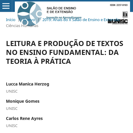
Início
/
Acervo
/
2019: Anais do X Salão de Ensino e Extensão
/
Ciências Humanas
LEITURA E PRODUÇÃO DE TEXTOS
NO ENSINO FUNDAMENTAL: DA
TEORIA À PRÁTICA
Lucca Manica Herzog
UNISC
Monique Gomes
UNISC
Carlos Rene Ayres
UNISC