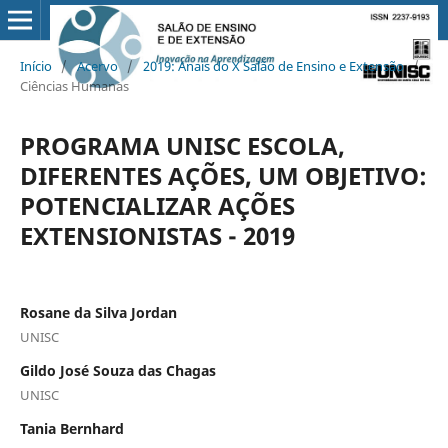
Início
/
Acervo
/
2019: Anais do X Salão de Ensino e Extensão
/
Ciências Humanas
PROGRAMA UNISC ESCOLA,
DIFERENTES AÇÕES, UM OBJETIVO:
POTENCIALIZAR AÇÕES
EXTENSIONISTAS - 2019
Rosane da Silva Jordan
UNISC
Gildo José Souza das Chagas
UNISC
Tania Bernhard