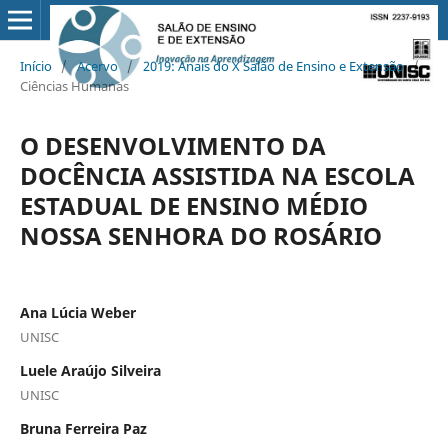
Início
/
Acervo
/
2019: Anais do X Salão de Ensino e Extensão
/
Ciências Humanas
O DESENVOLVIMENTO DA
DOCÊNCIA ASSISTIDA NA ESCOLA
ESTADUAL DE ENSINO MÉDIO
NOSSA SENHORA DO ROSÁRIO
Ana Lúcia Weber
UNISC
Luele Araújo Silveira
UNISC
Bruna Ferreira Paz