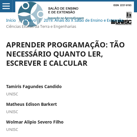
Início
/
Acervo
/
2019: Anais do X Salão de Ensino e Extensão
/
Ciências Exatas da Terra e Engenharias
APRENDER PROGRAMAÇÃO: TÃO
NECESSÁRIO QUANTO LER,
ESCREVER E CALCULAR
Tamiris Fagundes Candido
UNISC
Matheus Edison Barkert
UNISC
Wolmar Alipio Severo Filho
UNISC