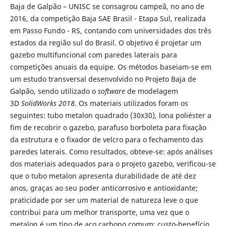
Baja de Galpão – UNISC se consagrou campeã, no ano de
2016, da competição Baja SAE Brasil - Etapa Sul, realizada
em Passo Fundo - RS, contando com universidades dos três
estados da região sul do Brasil.
O objetivo é
projetar um
gazebo multifuncional com paredes laterais para
competições anuais da equipe. Os métodos baseiam-se em
um estudo transversal desenvolvido no Projeto Baja de
Galpão, sendo utilizado o
software
de modelagem
3D
SolidWorks 2018
. Os materiais utilizados foram os
seguintes: tubo metalon quadrado (30x30), lona poliéster a
fim de recobrir o gazebo, parafuso borboleta para fixação
da estrutura e o fixador de velcro para o fechamento das
paredes laterais. Como resultados, obteve-se: após análises
dos materiais adequados para o projeto gazebo, verificou-se
que o tubo metalon apresenta durabilidade de até dez
anos, graças ao seu poder anticorrosivo e antioxidante;
praticidade por ser um material de natureza leve o que
contribui para um melhor transporte, uma vez que o
metalon é um tipo de aço carbono comum; custo-benefício,