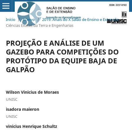
Início
/
Acervo
/
2019: Anais do X Salão de Ensino e Extensão
/
Ciências Exatas da Terra e Engenharias
PROJEÇÃO E ANÁLISE DE UM
GAZEBO PARA COMPETIÇÕES DO
PROTÓTIPO DA EQUIPE BAJA DE
GALPÃO
Wilson Vinicius de Moraes
UNISC
isadora maieron
UNISC
vinicius Henrique Schultz