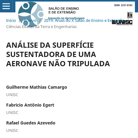
Início
/
Acervo
/
2019: Anais do X Salão de Ensino e Extensão
/
Ciências Exatas da Terra e Engenharias
ANÁLISE DA SUPERFÍCIE
SUSTENTADORA DE UMA
AERONAVE NÃO TRIPULADA
Guilherme Mathias Camargo
UNISC
Fabricio Antônio Egert
UNISC
Rafael Guedes Azevedo
UNISC