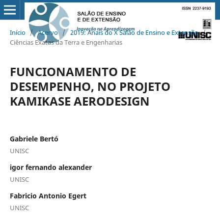
Início
/
Acervo
/
2019: Anais do X Salão de Ensino e Extensão
/
Ciências Exatas da Terra e Engenharias
FUNCIONAMENTO DE
DESEMPENHO, NO PROJETO
KAMIKASE AERODESIGN
Gabriele Bertó
UNISC
igor fernando alexander
UNISC
Fabricio Antonio Egert
UNISC