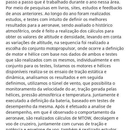
passo a passo que é trabalhado durante o ano nessa área.
Por meio de pesquisas em livros, sites, estudos e feedbacks
de anos anteriores. Ao longo do ano foram realizados
estudos, e testes com intuito de definir os melhores
resultados para a aeronave, sendo avaliado o histórico
atmosférico, onde é feito a realização dos cálculos para
obter os valores de altitude e densidade, levando em conta
as variações de altitude, na sequencia foi realizado a
escolha do conjunto motopropulsor, onde ocorre a definição
de motor e hélice com base nos dados de ambos e testes
que são realizados com os mesmos, individualmente e em
conjunto para os testes, listamos os motores e hélices
disponíveis realiza-se os ensaio de tração estática e
dinâmica, analisamos os resultados e em seguida
definimos, utilizamos o túnel de vento, que possibilita o
monitoramento da velocidade do ar, tração gerada pelas
hélices, pressão atmosférica e temperatura. Juntamente é
executado a definição da bateria, baseado em testes de
desempenho da mesma. Após é efetuado a analise de
desempenho, em que é observado o comportamento da
aeronave, são realizados cálculos de MTOW, decolagem e
voo de cruzeiro, juntamente com curvas de tração e
potência e envelope de voo, também é realizado estudos,