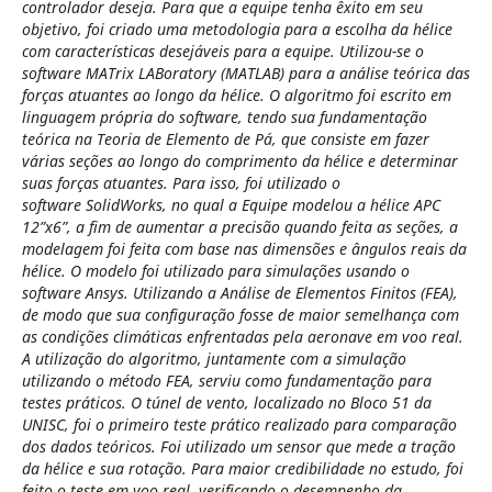
controlador deseja. Para que a equipe tenha êxito em seu
objetivo, foi criado uma metodologia para a escolha da hélice
com características desejáveis para a equipe. Utilizou-se o
software MATrix LABoratory (MATLAB) para a análise teórica das
forças atuantes ao longo da hélice. O algoritmo foi escrito em
linguagem própria do software, tendo sua fundamentação
teórica na Teoria de Elemento de Pá, que consiste em fazer
várias seções ao longo do comprimento da hélice e determinar
suas forças atuantes. Para isso, foi utilizado o
software SolidWorks, no qual a Equipe modelou a hélice APC
12”x6”, a fim de aumentar a precisão quando feita as seções, a
modelagem foi feita com base nas dimensões e ângulos reais da
hélice. O modelo foi utilizado para simulações usando o
software Ansys. Utilizando a Análise de Elementos Finitos (FEA),
de modo que sua configuração fosse de maior semelhança com
as condições climáticas enfrentadas pela aeronave em voo real.
A utilização do algoritmo, juntamente com a simulação
utilizando o método FEA, serviu como fundamentação para
testes práticos. O túnel de vento, localizado no Bloco 51 da
UNISC, foi o primeiro teste prático realizado para comparação
dos dados teóricos. Foi utilizado um sensor que mede a tração
da hélice e sua rotação. Para maior credibilidade no estudo, foi
feito o teste em voo real, verificando o desempenho da