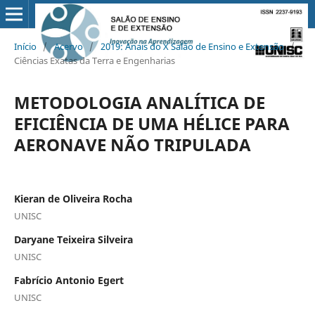
Início
/
Acervo
/
2019: Anais do X Salão de Ensino e Extensão
/
Ciências Exatas da Terra e Engenharias
METODOLOGIA ANALÍTICA DE
EFICIÊNCIA DE UMA HÉLICE PARA
AERONAVE NÃO TRIPULADA
Kieran de Oliveira Rocha
UNISC
Daryane Teixeira Silveira
UNISC
Fabrício Antonio Egert
UNISC