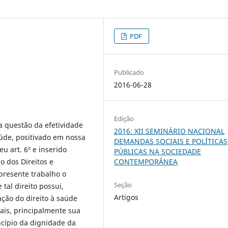
PDF
Publicado
2016-06-28
Edição
a questão da efetividade
2016: XII SEMINÁRIO NACIONAL
aúde, positivado em nossa
DEMANDAS SOCIAIS E POLÍTICAS
u art. 6º e inserido
PÚBLICAS NA SOCIEDADE
lo dos Direitos e
CONTEMPORÂNEA
resente trabalho o
Seção
tal direito possui,
Artigos
lação do direito à saúde
is, principalmente sua
incípio da dignidade da