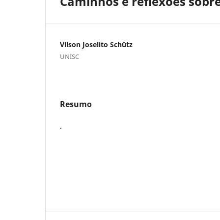
Caminhos e reflexões sobr
Vilson Joselito Schütz
UNISC
Resumo
.