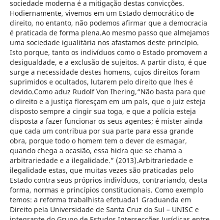
sociedade moderna é a mitigação destas convicções.
Hodiernamente, vivemos em um Estado democrático de
direito, no entanto, não podemos afirmar que a democracia
é praticada de forma plena.Ao mesmo passo que almejamos
uma sociedade igualitária nos afastamos deste princípio.
Isto porque, tanto os indivíduos como o Estado promovem a
desigualdade, e a exclusão de sujeitos. A partir disto, é que
surge a necessidade destes homens, cujos direitos foram
suprimidos e ocultados, lutarem pelo direito que lhes é
devido.Como aduz Rudolf Von Ihering,“Não basta para que
o direito e a justiça floresçam em um país, que o juiz esteja
disposto sempre a cingir sua toga, e que a polícia esteja
disposta a fazer funcionar os seus agentes; é mister ainda
que cada um contribua por sua parte para essa grande
obra, porque todo o homem tem o dever de esmagar,
quando chega a ocasião, essa hidra que se chama a
arbitrariedade e a ilegalidade.” (2013).Arbitrariedade e
ilegalidade estas, que muitas vezes são praticadas pelo
Estado contra seus próprios indivíduos, contrariando, desta
forma, normas e princípios constitucionais. Como exemplo
temos: a reforma trabalhista efetuada1 Graduanda em
Direito pela Universidade de Santa Cruz do Sul – UNISC e
integrante do Grupo de Estudos Intersecções Jurídicas entre