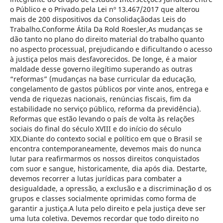
o Público e o Privado.pela Lei nº 13.467/2017 que alterou
mais de 200 dispositivos da Consolidaçãodas Leis do
Trabalho.Conforme Átila Da Rold Roesler,As mudanças se
dão tanto no plano do direito material do trabalho quanto
no aspecto processual, prejudicando e dificultando o acesso
à justiça pelos mais desfavorecidos. De longe, é a maior
maldade desse governo ilegítimo superando as outras
“reformas” (mudanças na base curricular da educação,
congelamento de gastos públicos por vinte anos, entrega e
venda de riquezas nacionais, renúncias fiscais, fim da
estabilidade no serviço público, reforma da previdência).
Reformas que estão levando o país de volta às relações
sociais do final do século XVIII e do início do século
XIX.Diante do contexto social e político em que o Brasil se
encontra contemporaneamente, devemos mais do nunca
lutar para reafirmarmos os nossos direitos conquistados
com suor e sangue, historicamente, dia após dia. Destarte,
devemos recorrer a lutas jurídicas para combater a
desigualdade, a opressão, a exclusão e a discriminação d os
grupos e classes socialmente oprimidas como forma de
garantir a justiça.A luta pelo direito e pela justiça deve ser
uma luta coletiva. Devemos recordar que todo direito no