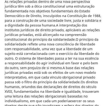
As relações privadas dentro de uma nova perspectiva
jurídica têm sob a ótica constitucional uma estruturação
fundamentada nos objetivos fundamentais do Estado
Democrático de Direito, insculpidos na Constituição de 1988,
para a construção de uma sociedade livre, justa e solidária e
a dignidade da pessoa humana.A interpretação dos
institutos jurídicos de direito privado, aplicáveis as relações
jurídicas privadas, está alicerçado na compreensão
constitucional do princípio da solidariedade.O princípio da
solidariedade reflete uma nova consciência de liberdade
com responsabilidade, uma vez que a liberdade de um
sujeito está correlacionada com o exercício da liberdade do
outro. O sistema de liberdades passa a ter na sua essência
a responsabilidade do agir individual em favor e pelo bem
do outro, sem prejuízo de si mesmo.A base das relações
jurídicas privadas está sob os efeitos de um novo modelo
interpretativo, em que cada vínculo obrigacional privado
passa sob o filtro do princípio da solidariedade.Os direitos
humanos, oriundos das declarações de direitos do século
XVIII, fundamentados na liberdade e igualdade, trouxeram
uma leitura das relações obrigacionais baseadas no
individualismo, em que cada um poderiaexercer os seus
direitos desde que não invadissem a esfera dos direitos do