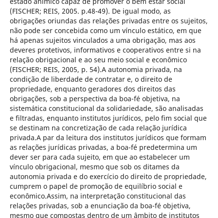
estado anímico capaz de promover o bem estar social
(FISCHER; REIS, 2005. p.48-49). De igual modo, as
obrigações oriundas das relações privadas entre os sujeitos,
não pode ser concebida como um vínculo estático, em que
há apenas sujeitos vinculados a uma obrigação, mas aos
deveres protetivos, informativos e cooperativos entre si na
relação obrigacional e ao seu meio social e econômico
(FISCHER; REIS, 2005, p. 54).A autonomia privada, na
condição de liberdade de contratar e, o direito de
propriedade, enquanto geradores dos direitos das
obrigações, sob a perspectiva da boa-fé objetiva, na
sistemática constitucional da solidariedade, são analisadas
e filtradas, enquanto institutos jurídicos, pelo fim social que
se destinam na concretização de cada relação jurídica
privada.A par da leitura dos institutos jurídicos que formam
as relações jurídicas privadas, a boa-fé predetermina um
dever ser para cada sujeito, em que ao estabelecer um
vínculo obrigacional, mesmo que sob os ditames da
autonomia privada e do exercício do direito de propriedade,
cumprem o papel de promoção de equilíbrio social e
econômico.Assim, na interpretação constitucional das
relações privadas, sob a enunciação da boa-fé objetiva,
mesmo que compostas dentro de um âmbito de institutos