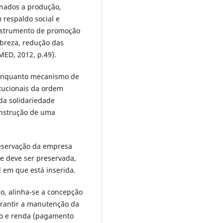
inados a produção,
 respaldo social e
 instrumento de promoção
obreza, redução das
D, 2012, p.49).
 enquanto mecanismo de
tucionais da ordem
da solidariedade
construção de uma
reservação da empresa
e deve ser preservada,
 em que está inserida.
ão, alinha-se a concepção
arantir a manutenção da
o e renda (pagamento