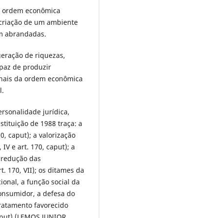
da ordem econômica
 criação de um ambiente
am abrandadas.
eração de riquezas,
apaz de produzir
ionais da ordem econômica
l.
rsonalidade jurídica,
stituição de 1988 traça: a
0, caput); a valorização
 IV e art. 170, caput); a
 redução das
rt. 170, VII); os ditames da
cional, a função social da
consumidor, a defesa do
ratamento favorecido
aput) (LEMOS JUNIOR,