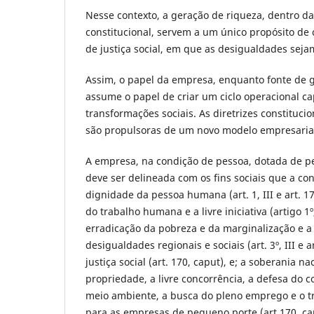
Nesse contexto, a geração de riqueza, dentro 
constitucional, servem a um único propósito de
de justiça social, em que as desigualdades sej
Assim, o papel da empresa, enquanto fonte de g
assume o papel de criar um ciclo operacional c
transformações sociais. As diretrizes constituc
são propulsoras de um novo modelo empresaria
A empresa, na condição de pessoa, dotada de pe
deve ser delineada com os fins sociais que a con
dignidade da pessoa humana (art. 1, III e art. 17
do trabalho humana e a livre iniciativa (artigo 1º,
erradicação da pobreza e da marginalização e a
desigualdades regionais e sociais (art. 3º, III e a
justiça social (art. 170, caput), e; a soberania na
propriedade, a livre concorrência, a defesa do 
meio ambiente, a busca do pleno emprego e o t
para as empresas de pequeno porte (art.170, c