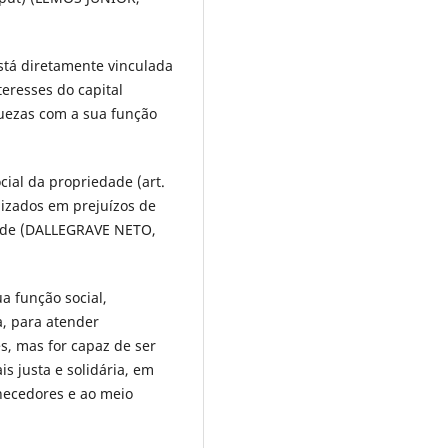
stá diretamente vinculada
teresses do capital
quezas com a sua função
ial da propriedade (art.
lizados em prejuízos de
dade (DALLEGRAVE NETO,
a função social,
, para atender
s, mas for capaz de ser
 justa e solidária, em
necedores e ao meio