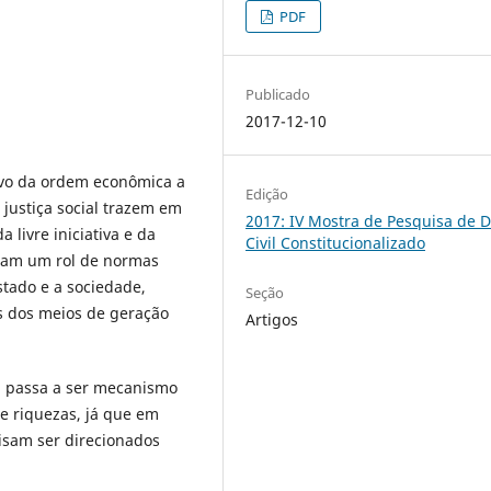
PDF
Publicado
2017-12-10
ivo da ordem econômica a
Edição
 justiça social trazem em
2017: IV Mostra de Pesquisa de D
 livre iniciativa e da
Civil Constitucionalizado
açam um rol de normas
tado e a sociedade,
Seção
 dos meios de geração
Artigos
l passa a ser mecanismo
e riquezas, já que em
isam ser direcionados