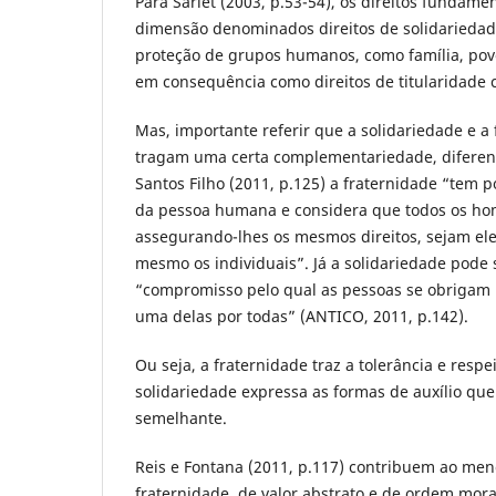
Para Sarlet (2003, p.53-54), os direitos fundamen
dimensão denominados direitos de solidariedad
proteção de grupos humanos, como família, povo
em consequência como direitos de titularidade c
Mas, importante referir que a solidariedade e 
tragam uma certa complementariedade, diferen
Santos Filho (2011, p.125) a fraternidade “tem 
da pessoa humana e considera que todos os hom
assegurando-lhes os mesmos direitos, sejam eles 
mesmo os individuais”. Já a solidariedade pode
“compromisso pelo qual as pessoas se obrigam 
uma delas por todas” (ANTICO, 2011, p.142).
Ou seja, a fraternidade traz a tolerância e respe
solidariedade expressa as formas de auxílio que
semelhante.
Reis e Fontana (2011, p.117) contribuem ao me
fraternidade, de valor abstrato e de ordem mora