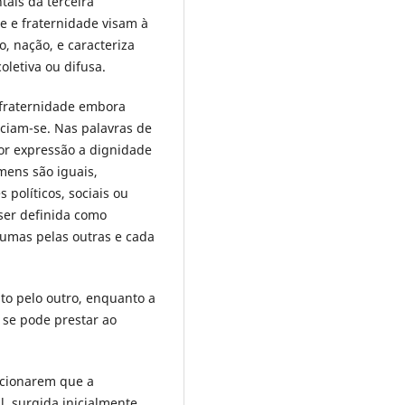
tais da terceira
e e fraternidade visam à
, nação, e caracteriza
oletiva ou difusa.
a fraternidade embora
ciam-se. Nas palavras de
por expressão a dignidade
ens são iguais,
políticos, sociais ou
 ser definida como
umas pelas outras e cada
ito pelo outro, enquanto a
 se pode prestar ao
ncionarem que a
l, surgida inicialmente