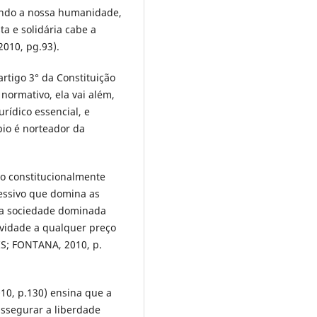
ndo a nossa humanidade,
ta e solidária cabe a
010, pg.93).
artigo 3° da Constituição
normativo, ela vai além,
urídico essencial, e
io é norteador da
ão constitucionalmente
essivo que domina as
uma sociedade dominada
vidade a qualquer preço
S; FONTANA, 2010, p.
10, p.130) ensina que a
assegurar a liberdade