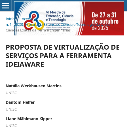
Início
/
Acervo
/
n. 1 (2020): Mostra de Extensão, Ciência e Tecnologia da Unisc
/
Ciências Exatas da Terra e Engenharias
PROPOSTA DE VIRTUALIZAÇÃO DE
SERVIÇOS PARA A FERRAMENTA
IDEIAWARE
Natália Werkhausen Martins
UNISC
Dantom Helfer
UNISC
Liane Mählmann Kipper
UNISC