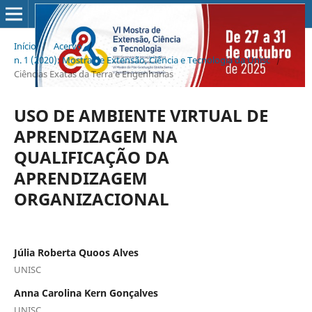
Início
/
Acervo
/
n. 1 (2020): Mostra de Extensão, Ciência e Tecnologia da Unisc
/
Ciências Exatas da Terra e Engenharias
USO DE AMBIENTE VIRTUAL DE
APRENDIZAGEM NA
QUALIFICAÇÃO DA
APRENDIZAGEM
ORGANIZACIONAL
Júlia Roberta Quoos Alves
UNISC
Anna Carolina Kern Gonçalves
UNISC