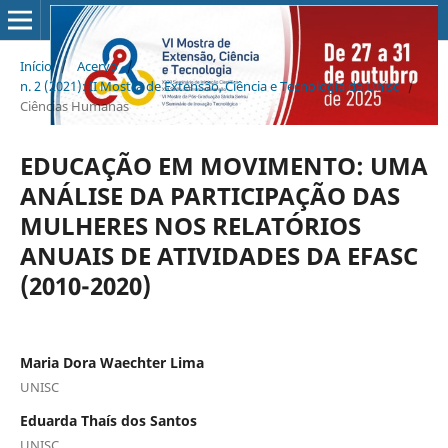
Início
/
Acervo
/
n. 2 (2021): II Mostra de Extensão, Ciência e Tecnologia da Unisc
/
Ciências Humanas
EDUCAÇÃO EM MOVIMENTO: UMA
ANÁLISE DA PARTICIPAÇÃO DAS
MULHERES NOS RELATÓRIOS
ANUAIS DE ATIVIDADES DA EFASC
(2010-2020)
Maria Dora Waechter Lima
UNISC
Eduarda Thaís dos Santos
UNISC