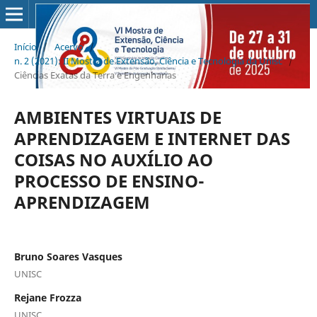
Início
/
Acervo
/
n. 2 (2021): II Mostra de Extensão, Ciência e Tecnologia da Unisc
/
Ciências Exatas da Terra e Engenharias
AMBIENTES VIRTUAIS DE
APRENDIZAGEM E INTERNET DAS
COISAS NO AUXÍLIO AO
PROCESSO DE ENSINO-
APRENDIZAGEM
Bruno Soares Vasques
UNISC
Rejane Frozza
UNISC