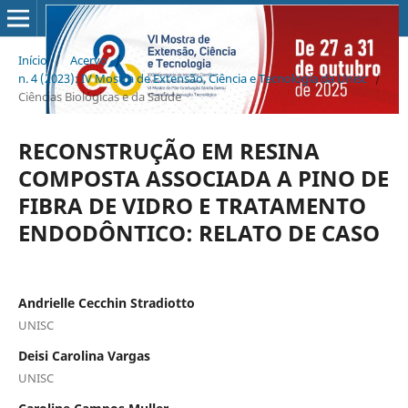
Início
/
Acervo
/
n. 4 (2023): IV Mostra de Extensão, Ciência e Tecnologia da Unisc
/
Ciências Biológicas e da Saúde
RECONSTRUÇÃO EM RESINA
COMPOSTA ASSOCIADA A PINO DE
FIBRA DE VIDRO E TRATAMENTO
ENDODÔNTICO: RELATO DE CASO
Andrielle Cecchin Stradiotto
UNISC
Deisi Carolina Vargas
UNISC