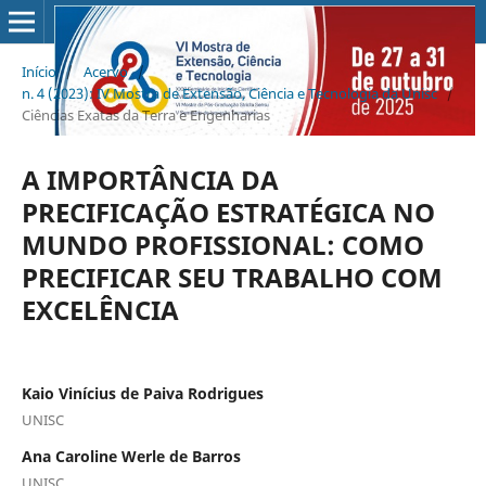
Início
/
Acervo
/
n. 4 (2023): IV Mostra de Extensão, Ciência e Tecnologia da Unisc
/
Ciências Exatas da Terra e Engenharias
A IMPORTÂNCIA DA
PRECIFICAÇÃO ESTRATÉGICA NO
MUNDO PROFISSIONAL: COMO
PRECIFICAR SEU TRABALHO COM
EXCELÊNCIA
Kaio Vinícius de Paiva Rodrigues
UNISC
Ana Caroline Werle de Barros
UNISC