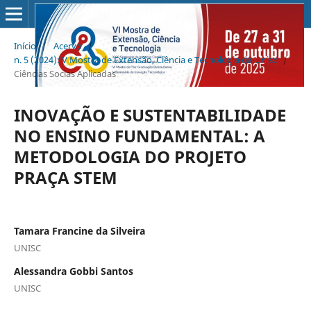
Início
/
Acervo
/
n. 5 (2024): V Mostra de Extensão, Ciência e Tecnologia da Unisc
/
Ciências Socias Aplicadas
INOVAÇÃO E SUSTENTABILIDADE
NO ENSINO FUNDAMENTAL: A
METODOLOGIA DO PROJETO
PRAÇA STEM
Tamara Francine da Silveira
UNISC
Alessandra Gobbi Santos
UNISC