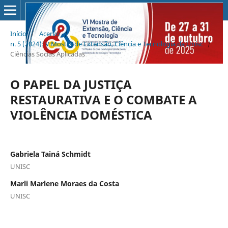
Início
/
Acervo
/
n. 5 (2024): V Mostra de Extensão, Ciência e Tecnologia da Unisc
/
Ciências Socias Aplicadas
O PAPEL DA JUSTIÇA
RESTAURATIVA E O COMBATE A
VIOLÊNCIA DOMÉSTICA
Gabriela Tainá Schmidt
UNISC
Marli Marlene Moraes da Costa
UNISC