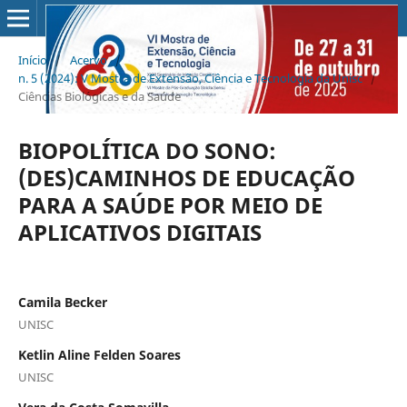
Início
/
Acervo
/
n. 5 (2024): V Mostra de Extensão, Ciência e Tecnologia da Unisc
/
Ciências Biológicas e da Saúde
BIOPOLÍTICA DO SONO:
(DES)CAMINHOS DE EDUCAÇÃO
PARA A SAÚDE POR MEIO DE
APLICATIVOS DIGITAIS
Camila Becker
UNISC
Ketlin Aline Felden Soares
UNISC