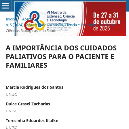
Início
/
Acervo
/
n. 5 (2024): V Mostra de Extensão, Ciência e Tecnologia da Unisc
/
Ciências Biológicas e da Saúde
A IMPORTÂNCIA DOS CUIDADOS
PALIATIVOS PARA O PACIENTE E
FAMILIARES
Marcia Rodrigues dos Santos
UNISC
Dulce Grasel Zacharias
UNISC
Teresinha Eduardes Klafke
UNISC