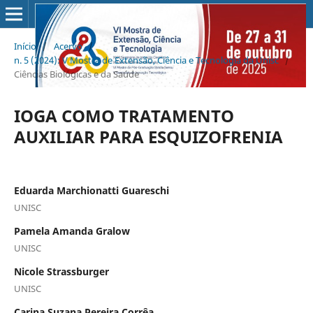
Início
/
Acervo
/
n. 5 (2024): V Mostra de Extensão, Ciência e Tecnologia da Unisc
/
Ciências Biológicas e da Saúde
IOGA COMO TRATAMENTO
AUXILIAR PARA ESQUIZOFRENIA
Eduarda Marchionatti Guareschi
UNISC
Pamela Amanda Gralow
UNISC
Nicole Strassburger
UNISC
Carina Suzana Pereira Corrêa