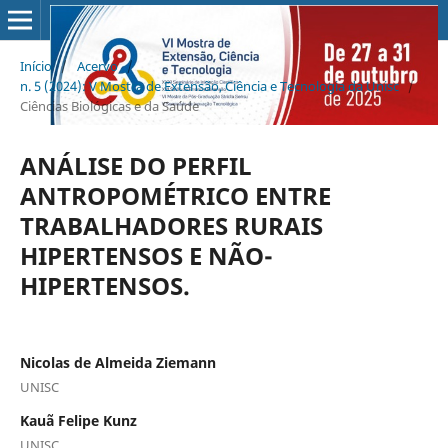
Início
/
Acervo
/
n. 5 (2024): V Mostra de Extensão, Ciência e Tecnologia da Unisc
/
Ciências Biológicas e da Saúde
ANÁLISE DO PERFIL
ANTROPOMÉTRICO ENTRE
TRABALHADORES RURAIS
HIPERTENSOS E NÃO-
HIPERTENSOS.
Nicolas de Almeida Ziemann
UNISC
Kauã Felipe Kunz
UNISC