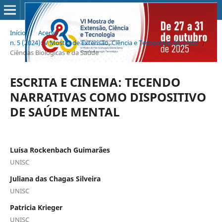
Início
/
Acervo
/
n. 5 (2024): V Mostra de Extensão, Ciência e Tecnologia da Unisc
/
Ciências Biológicas e da Saúde
ESCRITA E CINEMA: TECENDO
NARRATIVAS COMO DISPOSITIVO
DE SAÚDE MENTAL
Luísa Rockenbach Guimarães
UNISC
Juliana das Chagas Silveira
UNISC
Patricia Krieger
UNISC