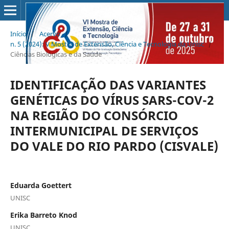
Início
/
Acervo
/
n. 5 (2024): V Mostra de Extensão, Ciência e Tecnologia da Unisc
/
Ciências Biológicas e da Saúde
IDENTIFICAÇÃO DAS VARIANTES
GENÉTICAS DO VÍRUS SARS-COV-2
NA REGIÃO DO CONSÓRCIO
INTERMUNICIPAL DE SERVIÇOS
DO VALE DO RIO PARDO (CISVALE)
Eduarda Goettert
UNISC
Erika Barreto Knod
UNISC