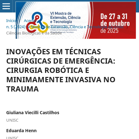
Início
/
Acervo
/
n. 5 (2024): V Mostra de Extensão, Ciência e Tecnologia da Unisc
/
Ciências Biológicas e da Saúde
INOVAÇÕES EM TÉCNICAS
CIRÚRGICAS DE EMERGÊNCIA:
CIRURGIA ROBÓTICA E
MINIMAMENTE INVASIVA NO
TRAUMA
Giuliana Viecilli Castilhos
UNISC
Eduarda Henn
UNISC