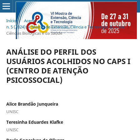
Início
/
Acervo
/
n. 5 (2024): V Mostra de Extensão, Ciência e Tecnologia da Unisc
/
Ciências Biológicas e da Saúde
ANÁLISE DO PERFIL DOS
USUÁRIOS ACOLHIDOS NO CAPS I
(CENTRO DE ATENÇÃO
PSICOSSOCIAL)
Alice Brandão Junqueira
UNISC
Teresinha Eduardes Klafke
UNISC