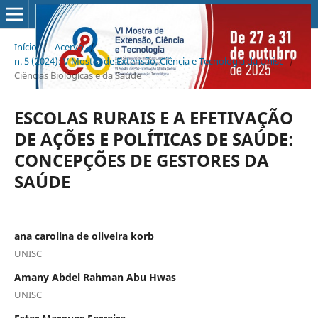
Início
/
Acervo
/
n. 5 (2024): V Mostra de Extensão, Ciência e Tecnologia da Unisc
/
Ciências Biológicas e da Saúde
ESCOLAS RURAIS E A EFETIVAÇÃO
DE AÇÕES E POLÍTICAS DE SAÚDE:
CONCEPÇÕES DE GESTORES DA
SAÚDE
ana carolina de oliveira korb
UNISC
Amany Abdel Rahman Abu Hwas
UNISC