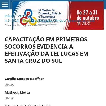
Início
/
Acervo
/
n. 5 (2024): V Mostra de Extensão, Ciência e Tecnologia da Unisc
/
Ciências Biológicas e da Saúde
CAPACITAÇÃO EM PRIMEIROS
SOCORROS EVIDENCIA A
EFETIVAÇÃO DA LEI LUCAS EM
SANTA CRUZ DO SUL
Camile Moraes Haeffner
UNISC
Matheus Motta
UNISC