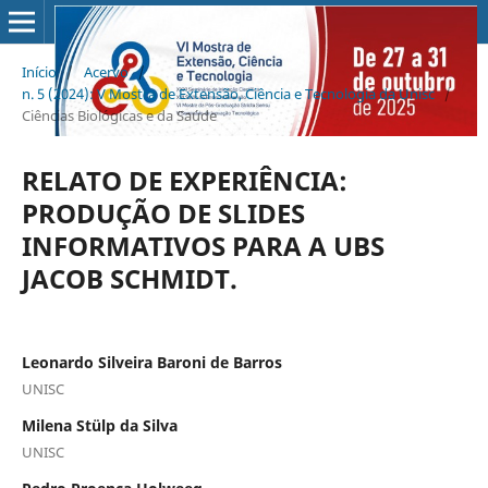
Início
/
Acervo
/
n. 5 (2024): V Mostra de Extensão, Ciência e Tecnologia da Unisc
/
Ciências Biológicas e da Saúde
RELATO DE EXPERIÊNCIA:
PRODUÇÃO DE SLIDES
INFORMATIVOS PARA A UBS
JACOB SCHMIDT.
Leonardo Silveira Baroni de Barros
UNISC
Milena Stülp da Silva
UNISC