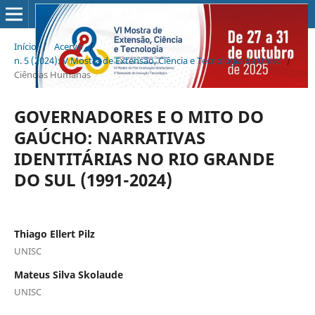
Início
/
Acervo
/
n. 5 (2024): V Mostra de Extensão, Ciência e Tecnologia da Unisc
/
Ciências Humanas
GOVERNADORES E O MITO DO
GAÚCHO: NARRATIVAS
IDENTITÁRIAS NO RIO GRANDE
DO SUL (1991-2024)
Thiago Ellert Pilz
UNISC
Mateus Silva Skolaude
UNISC