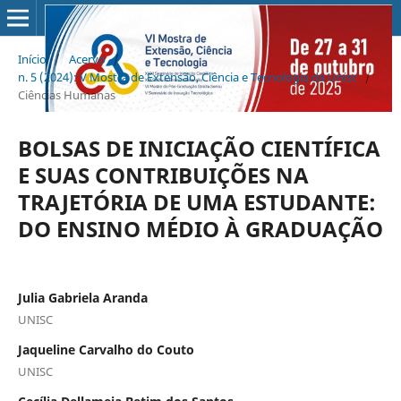
Início
/
Acervo
/
n. 5 (2024): V Mostra de Extensão, Ciência e Tecnologia da Unisc
/
Ciências Humanas
BOLSAS DE INICIAÇÃO CIENTÍFICA
E SUAS CONTRIBUIÇÕES NA
TRAJETÓRIA DE UMA ESTUDANTE:
DO ENSINO MÉDIO À GRADUAÇÃO
Julia Gabriela Aranda
UNISC
Jaqueline Carvalho do Couto
UNISC