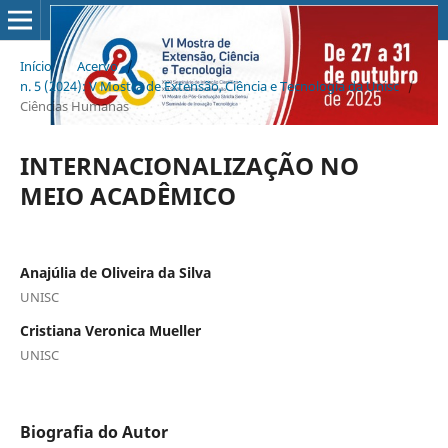
Início
/
Acervo
/
n. 5 (2024): V Mostra de Extensão, Ciência e Tecnologia da Unisc
/
Ciências Humanas
INTERNACIONALIZAÇÃO NO
MEIO ACADÊMICO
Anajúlia de Oliveira da Silva
UNISC
Cristiana Veronica Mueller
UNISC
Biografia do Autor