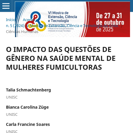
Início
/
Acervo
/
n. 5 (2024): V Mostra de Extensão, Ciência e Tecnologia da Unisc
/
Ciências Humanas
O IMPACTO DAS QUESTÕES DE
GÊNERO NA SAÚDE MENTAL DE
MULHERES FUMICULTORAS
Talia Schmachtenberg
UNISC
Bianca Carolina Züge
UNISC
Carla Francine Soares
UNISC