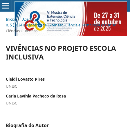
Início
/
Acervo
/
n. 5 (2024): V Mostra de Extensão, Ciência e Tecnologia da Unisc
/
Ciências Humanas
VIVÊNCIAS NO PROJETO ESCOLA
INCLUSIVA
Cleidi Lovatto Pires
UNISC
Carla Lavínia Pacheco da Rosa
UNISC
Biografia do Autor